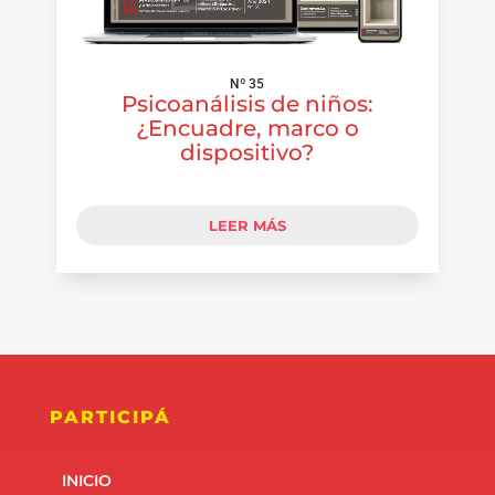
Nº 35
Psicoanálisis de niños:
¿Encuadre, marco o
dispositivo?
LEER MÁS
PARTICIPÁ
INICIO