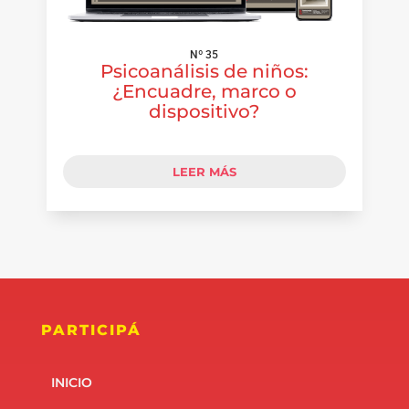
Nº 35
Psicoanálisis de niños:
¿Encuadre, marco o
dispositivo?
LEER MÁS
PARTICIPÁ
INICIO