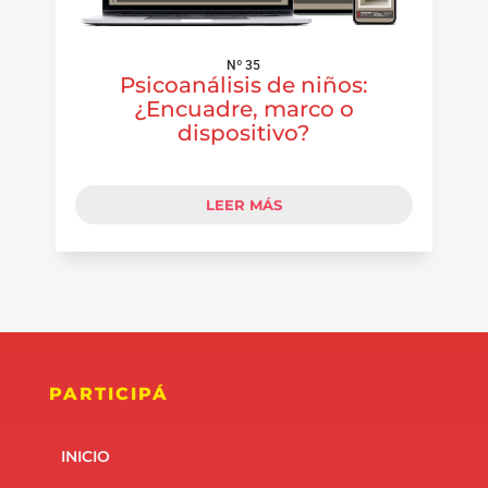
Nº 35
Psicoanálisis de niños:
¿Encuadre, marco o
dispositivo?
LEER MÁS
PARTICIPÁ
INICIO