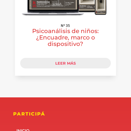
Nº 35
Psicoanálisis de niños:
¿Encuadre, marco o
dispositivo?
LEER MÁS
PARTICIPÁ
INICIO