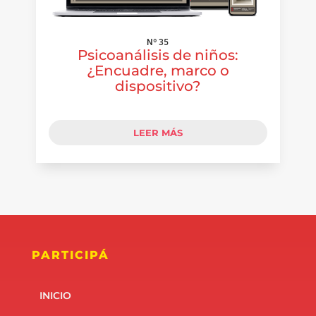
Nº 35
Psicoanálisis de niños:
¿Encuadre, marco o
dispositivo?
LEER MÁS
PARTICIPÁ
INICIO