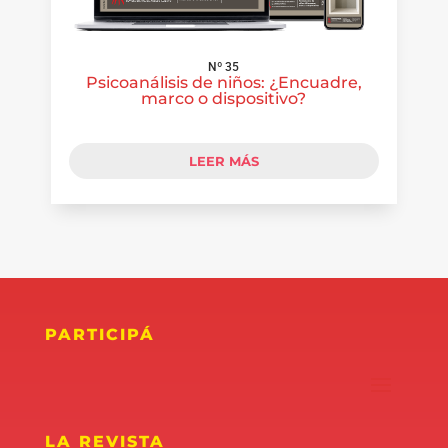
Nº 35
Psicoanálisis de niños: ¿Encuadre,
marco o dispositivo?
LEER MÁS
PARTICIPÁ
LA REVISTA