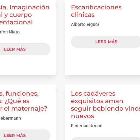
ía, Imaginación
Escarificaciones
l y cuerpo
clínicas
entacional
Alberto Eiguer
afon Nieto
LEER MÁS
LEER MÁS
, funciones,
Los cadáveres
: ¿Qué es
exquisitos aman
r el maternaje?
seguir bebiendo vino
nuevos
Liebermann
Federico Urman
LEER MÁS