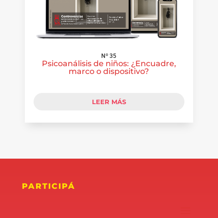
Nº 35
Psicoanálisis de niños: ¿Encuadre,
marco o dispositivo?
LEER MÁS
PARTICIPÁ