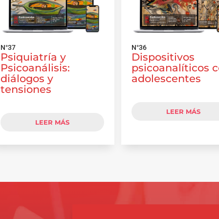
N°37
N°36
Psiquiatría y
Dispositivos
Psicoanálisis:
psicoanalíticos 
diálogos y
adolescentes
tensiones
LEER MÁS
LEER MÁS