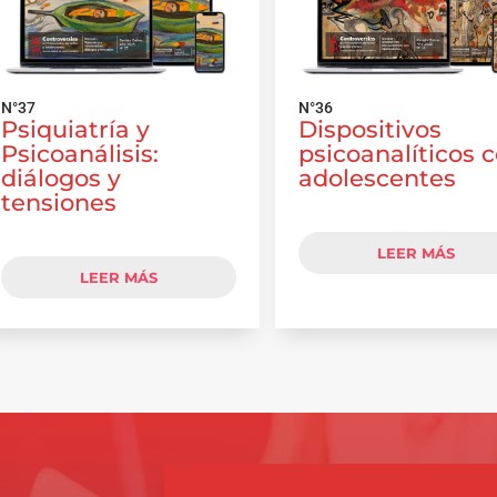
N°37
N°36
Psiquiatría y
Dispositivos
Psicoanálisis:
psicoanalíticos 
diálogos y
adolescentes
tensiones
LEER MÁS
LEER MÁS