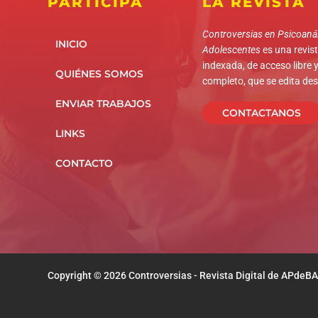
PARTICIPÁ
LA REVISTA
Controversias en Psicoanál
INICIO
Adolescentes
es una revista
indexada, de acceso libre y
QUIÉNES SOMOS
completo, que se edita de
ENVIAR TRABAJOS
CONTACTANOS
LINKS
CONTACTO
Copyright © 2026 Controversias - Revista Digital de APdeBA