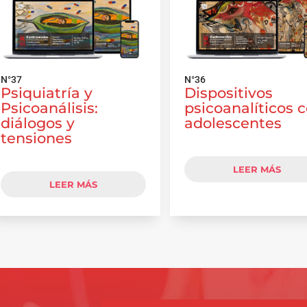
N°37
N°36
Psiquiatría y
Dispositivos
Psicoanálisis:
psicoanalíticos 
diálogos y
adolescentes
tensiones
LEER MÁS
LEER MÁS