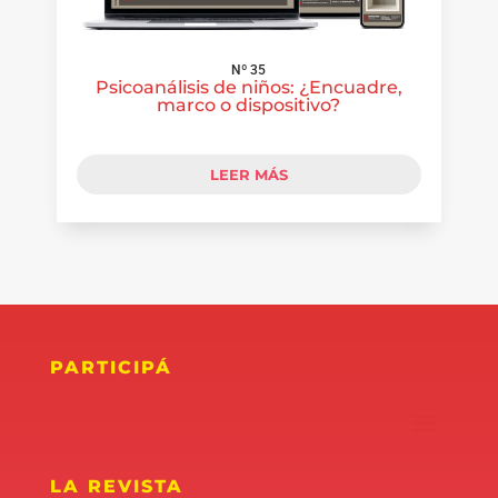
Nº 35
Psicoanálisis de niños: ¿Encuadre,
marco o dispositivo?
LEER MÁS
PARTICIPÁ
LA REVISTA