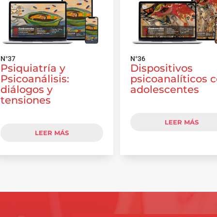
N°37
N°36
Psiquiatría y
Dispositivos
Psicoanálisis:
psicoanalíticos 
diálogos y
adolescentes
tensiones
LEER MÁS
LEER MÁS