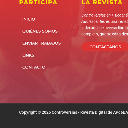
PARTICIPÁ
LA REVISTA
Controversias en Psicoanál
INICIO
Adolescentes
es una revista
indexada, de acceso libre y
QUIÉNES SOMOS
completo, que se edita de
ENVIAR TRABAJOS
CONTACTANOS
LINKS
CONTACTO
Copyright © 2026 Controversias - Revista Digital de APdeBA