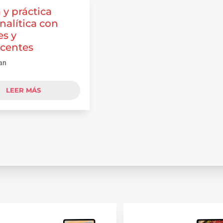
 y práctica
nalítica con
s y
scentes
an
LEER MÁS