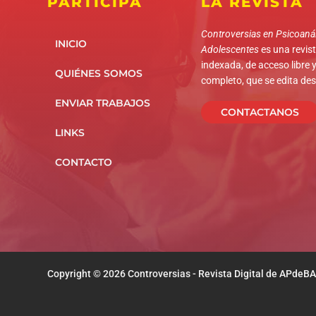
PARTICIPÁ
LA REVISTA
Controversias en Psicoanál
INICIO
Adolescentes
es una revista
indexada, de acceso libre y
QUIÉNES SOMOS
completo, que se edita de
ENVIAR TRABAJOS
CONTACTANOS
LINKS
CONTACTO
Copyright © 2026 Controversias - Revista Digital de APdeBA