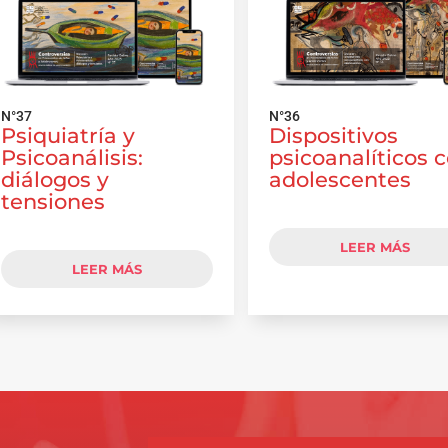
N°37
N°36
Psiquiatría y
Dispositivos
Psicoanálisis:
psicoanalíticos 
diálogos y
adolescentes
tensiones
LEER MÁS
LEER MÁS