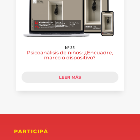
Nº 35
Psicoanálisis de niños: ¿Encuadre,
marco o dispositivo?
LEER MÁS
PARTICIPÁ