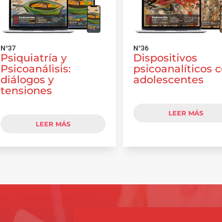
N°37
N°36
Psiquiatría y
Dispositivos
Psicoanálisis:
psicoanalíticos 
diálogos y
adolescentes
tensiones
LEER MÁS
LEER MÁS