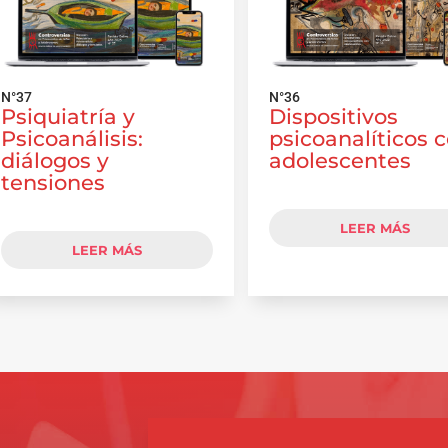
N°37
N°36
Psiquiatría y
Dispositivos
Psicoanálisis:
psicoanalíticos 
diálogos y
adolescentes
tensiones
LEER MÁS
LEER MÁS