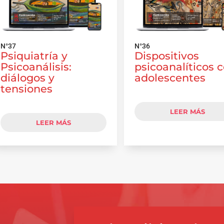
N°37
N°36
Psiquiatría y
Dispositivos
Psicoanálisis:
psicoanalíticos 
diálogos y
adolescentes
tensiones
LEER MÁS
LEER MÁS