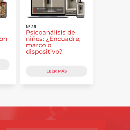
Nº 35
Psicoanálisis de
con
niños: ¿Encuadre,
marco o
dispositivo?
LEER MÁS