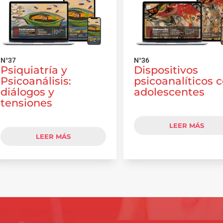
N°37
N°36
Psiquiatría y
Dispositivos
Psicoanálisis:
psicoanalíticos 
diálogos y
adolescentes
tensiones
LEER MÁS
LEER MÁS