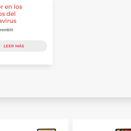
r en los
s del
avirus
remblit
LEER MÁS