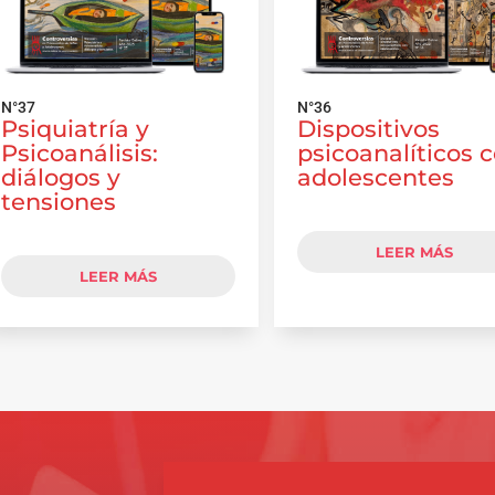
N°37
N°36
Psiquiatría y
Dispositivos
Psicoanálisis:
psicoanalíticos 
diálogos y
adolescentes
tensiones
LEER MÁS
LEER MÁS