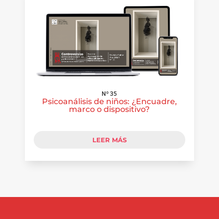
Nº 35
Psicoanálisis de niños: ¿Encuadre,
marco o dispositivo?
LEER MÁS