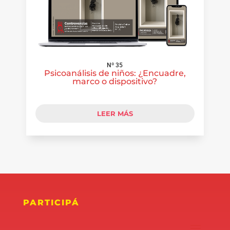
Nº 35
Psicoanálisis de niños: ¿Encuadre,
marco o dispositivo?
LEER MÁS
PARTICIPÁ