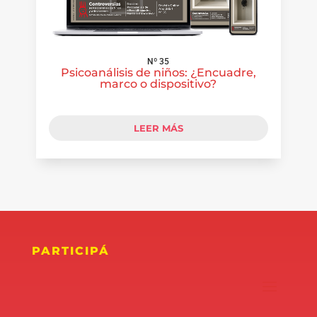
Nº 35
Psicoanálisis de niños: ¿Encuadre,
marco o dispositivo?
LEER MÁS
PARTICIPÁ