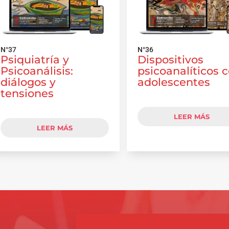
N°37
N°36
Psiquiatría y
Dispositivos
Psicoanálisis:
psicoanalíticos 
diálogos y
adolescentes
tensiones
LEER MÁS
LEER MÁS