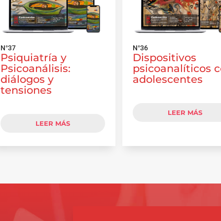
N°37
N°36
Psiquiatría y
Dispositivos
Psicoanálisis:
psicoanalíticos 
diálogos y
adolescentes
tensiones
LEER MÁS
LEER MÁS