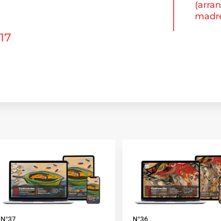
(arran
madre
017
N°37
N°36