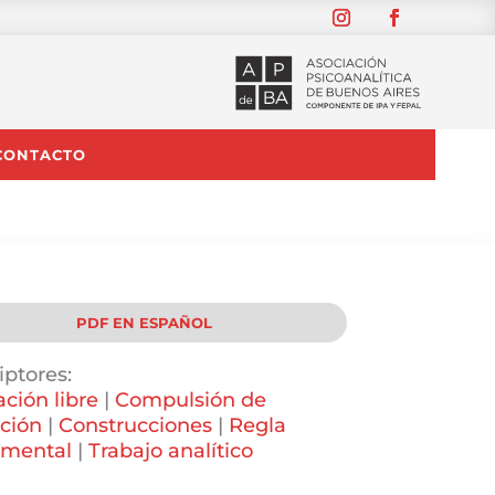
CONTACTO
PDF EN ESPAÑOL
iptores:
ación libre
|
Compulsión de
ición
|
Construcciones
|
Regla
amental
|
Trabajo analítico