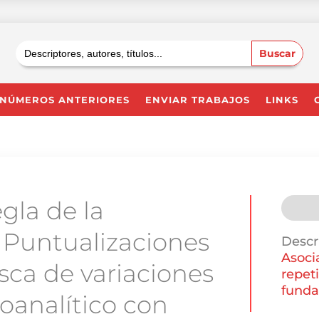
Buscar:
NÚMEROS ANTERIORES
ENVIAR TRABAJOS
LINKS
egla de la
. Puntualizaciones
Descr
Asoci
sca de variaciones
repet
fund
oanalítico con