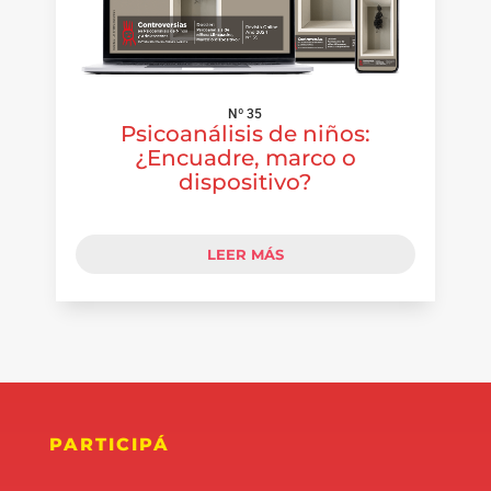
Nº 35
Psicoanálisis de niños:
¿Encuadre, marco o
dispositivo?
LEER MÁS
PARTICIPÁ