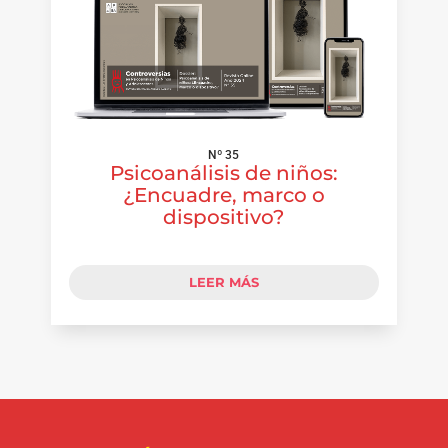
Nº 35
Psicoanálisis de niños:
¿Encuadre, marco o
dispositivo?
LEER MÁS