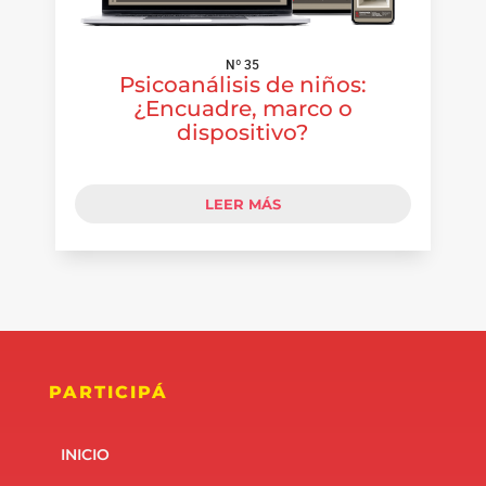
Nº 35
Psicoanálisis de niños:
¿Encuadre, marco o
dispositivo?
LEER MÁS
PARTICIPÁ
INICIO