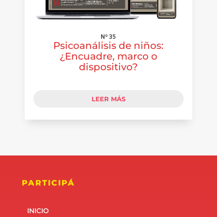
Nº 35
Psicoanálisis de niños:
¿Encuadre, marco o
dispositivo?
LEER MÁS
PARTICIPÁ
INICIO