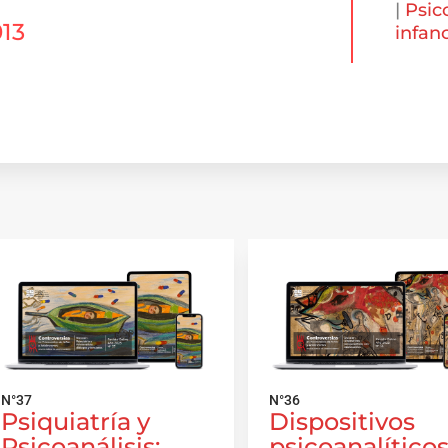
|
Psic
013
infan
N°37
N°36
Psiquiatría y
Dispositivos
Psicoanálisis:
psicoanalítico