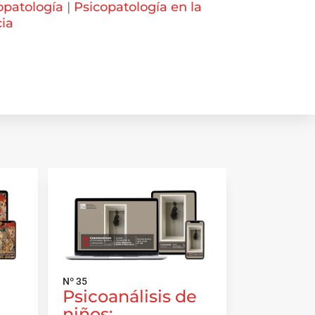
opatología
|
Psicopatología en la
cia
Nº 35
Psicoanálisis de
s
niños: