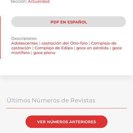
Sección:
Actualidad
PDF EN ESPAÑOL
Descriptores:
Adolescentes
|
castración del Otro-falo
|
Complejo de
castración
|
Complejo de Edipo
|
goce en pérdida
|
goce
mortífero
|
goce pleno
Últimos Números de Revistas
VER NÚMEROS ANTERIORES