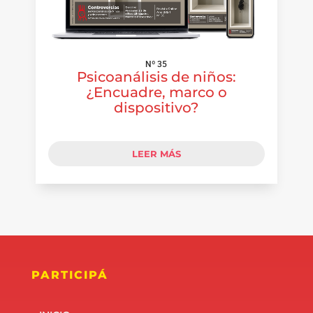
Nº 35
Psicoanálisis de niños:
¿Encuadre, marco o
dispositivo?
LEER MÁS
PARTICIPÁ