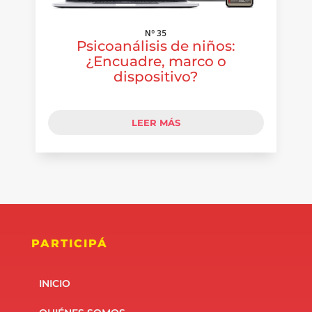
Nº 35
Psicoanálisis de niños:
¿Encuadre, marco o
dispositivo?
LEER MÁS
PARTICIPÁ
INICIO